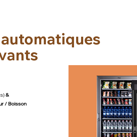
s automatiques
vants
ts)
&
ur / Boisson