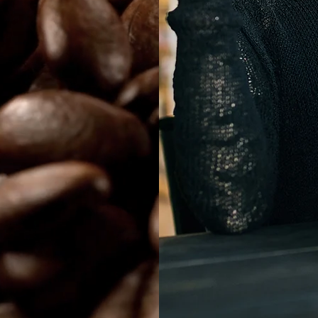
UR
HAUDES
CKS