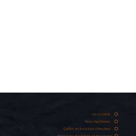
La société
Nos machines
Cafés et boisson chaudes
Boissons Fraîches et Snacking