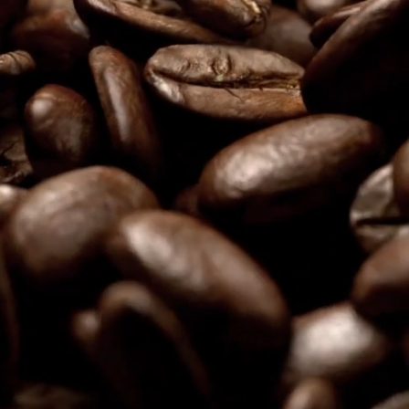
CÔTE D'AZ
CAFÉS, BOISSONS C
& FRAÎCHES, SNA