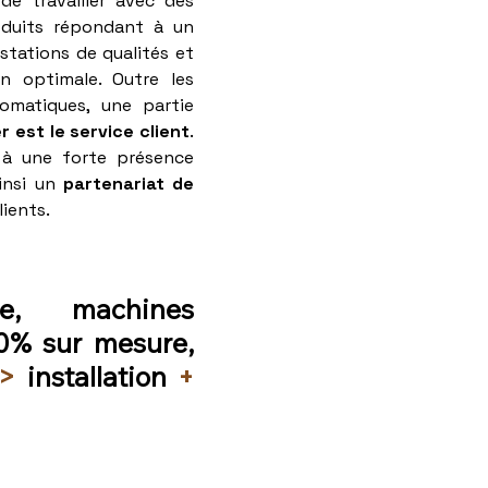
de travailler avec des
oduits répondant à un
estations de qualités et
n optimale. Outre les
tomatiques, une partie
 est le service client
.
 à une forte présence
ainsi un
partenariat de
lients.
nne, machines
00% sur mesure,
>
installation
+